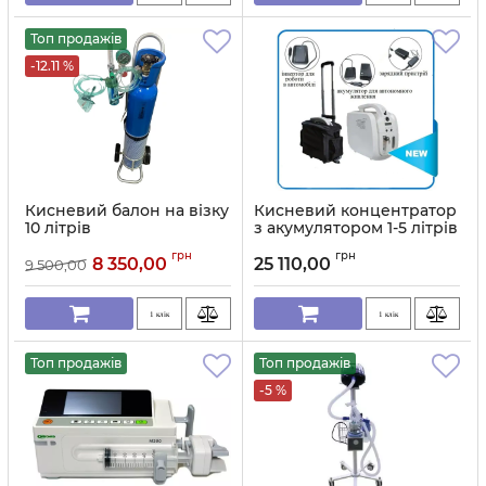
Топ продажів
-12.11 %
Кисневий балон на візку
Кисневий концентратор
10 літрів
з акумулятором 1-5 літрів
JAY1 Medapparatura
Артикул:
2704
грн
грн
8 350,00
25 110,00
9 500,00
Артикул:
1136
1 клік
1 клік
Топ продажів
Топ продажів
-5 %