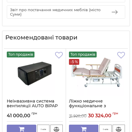
Звіт про постачання медичних меблів (місто
Суми)
Рекомендовані товари
Топ продажів
Топ продажів
-5 %
Неінвазивна система
Ліжко медичне
вентиляції AUTO ВiPAP
функціональне з
VM-8 Ventmed
туалетом E05
грн
грн
41 000,00
30 324,00
31 920,00
Артикул:
11520
Артикул:
2776
1 клік
1 клік