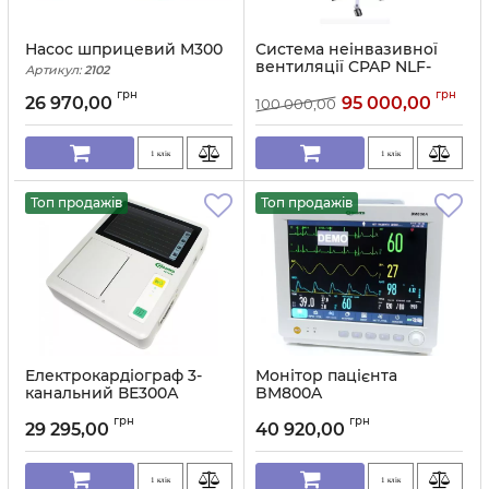
Насос шприцевий M300
Система неінвазивної
вентиляції CPAP NLF-
Артикул:
2102
200C
грн
грн
26 970,00
95 000,00
100 000,00
Артикул:
2626
1 клік
1 клік
Топ продажів
Топ продажів
Електрокардіограф 3-
Монітор пацієнта
канальний ВЕ300А
BM800A
Артикул:
2143
Артикул:
2148
грн
грн
29 295,00
40 920,00
1 клік
1 клік