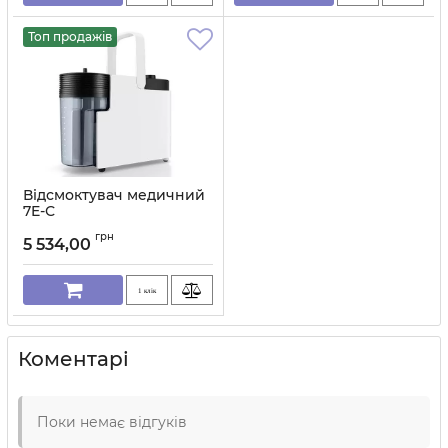
Топ продажів
Відсмоктувач медичний
7E-С
Артикул:
2126
грн
5 534,00
1 клік
Коментарі
Поки немає відгуків