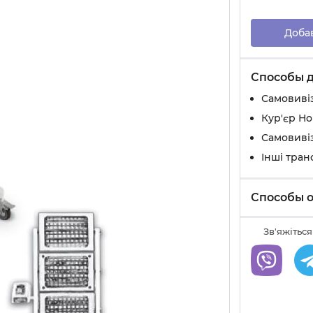
Доба
Способы 
Самовивіз
Кур'єр Н
Самовивіз
Інші тран
Способы 
Зв'яжіться