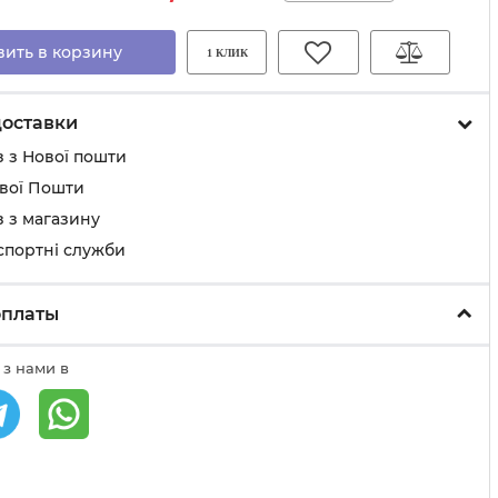
вить в корзину
1 КЛИК
доставки
 з Нової пошти
ової Пошти
 з магазину
спортні служби
оплаты
 з нами в