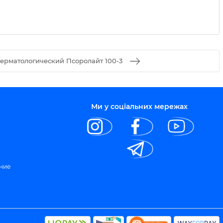
ерматологический Псоролайт 100-3
Ми у соціальних мережах
ние