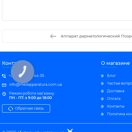
Аппарат дерматологический Псоро
Контакты
О магазине
+380 (97) 485-44-55
Блог
Частые вопр
info@medapparatura.com.ua
Доставка
Режим роботи магазину:
ПН - ПТ: з 9:00 до 18:00
Оплата
Контакты
Обратная связь
Политика ко