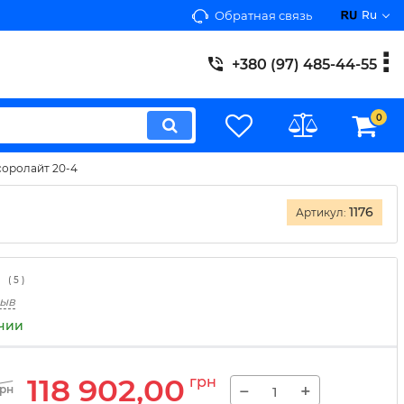
Обратная связь
Ru
+380 (97) 485-44-55
0
оролайт 20-4
1176
Артикул:
(
5
)
зыв
ичии
118 902,00
грн
−
+
грн