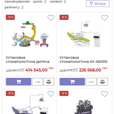
замовчуванням
ціною
назвою
Фільтр
рейтингу
-9 %
-9 %
Установка
Установка
стоматологічна дитяча
стоматологічна AY-A6000
AY-215C5
нижня подача
грн
грн
інструментів
414 545,00
226 568,00
455 544,00
248 976,00
Артикул:
11433
Артикул:
11432
1 клік
1 клік
-9 %
-9 %