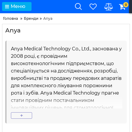
0
Меню
Головна
Бренди
Anya
Anya
Anya Medical Technology Co., Ltd., заснована у
2008 році, є провідним
високотехнологічним підприємством, що
спеціалізується на дослідженнях, розробці,
виробництві та продажу передових апаратів
для комплексного лікування порожнини
рота і зубів. Anya Medical Technology прагне
стати провідним постачальником
інноваційних рішень для стоматологічної
сфери, забезпечуючи турботу про здоров'я
+
ротової порожнини з унікальним підходом
до якості, інновацій та клієнтоорієнтованості.