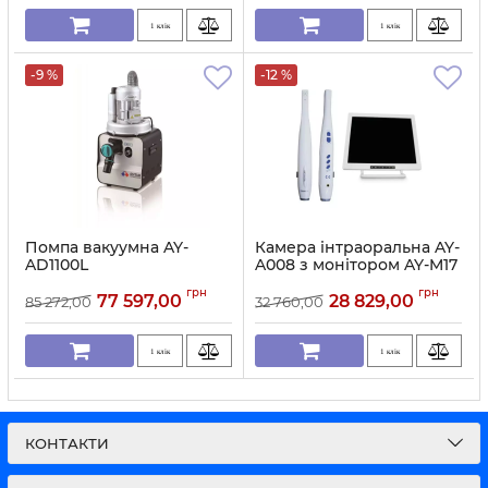
1 клік
1 клік
-9 %
-12 %
Помпа вакуумна AY-
Камера інтраоральна AY-
AD1100L
A008 з монітором AY-M17
Артикул:
1208
Артикул:
2701
грн
грн
77 597,00
28 829,00
85 272,00
32 760,00
1 клік
1 клік
КОНТАКТИ