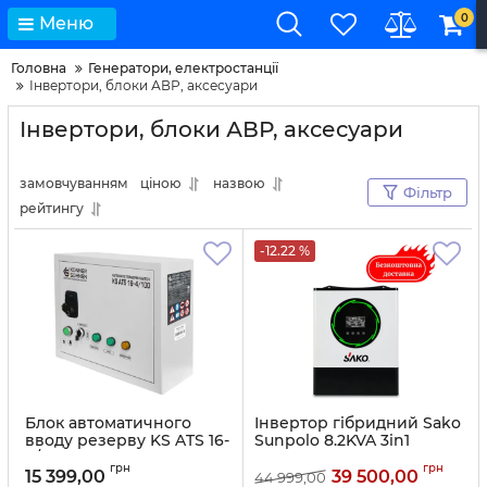
0
Меню
Головна
Генератори, електростанції
Інвертори, блоки АВР, аксесуари
Інвертори, блоки АВР, аксесуари
замовчуванням
ціною
назвою
Фільтр
рейтингу
-12.22 %
Блок автоматичного
Інвертор гібридний Sako
вводу резерву KS ATS 16-
Sunpolo 8.2KVA 3in1
4/100
Артикул:
10178
грн
грн
15 399,00
39 500,00
44 999,00
Артикул:
10232