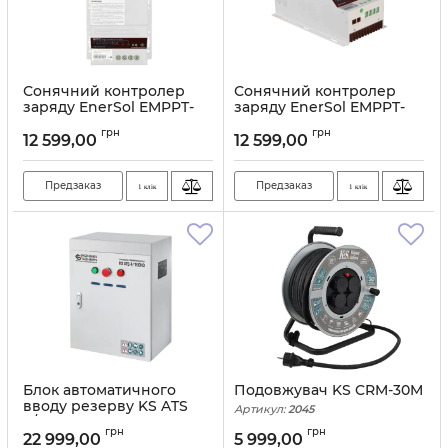
Сонячний контролер
Сонячний контролер
заряду EnerSol EMPPT-
заряду EnerSol EMPPT-
4850
1260
грн
грн
12 599,00
12 599,00
Артикул:
10151
Предзаказ
Предзаказ
1 клік
1 клік
Блок автоматичного
Подовжувач KS CRM-30M
вводу резерву KS ATS
Артикул:
2045
4/160HD
грн
грн
22 999,00
5 999,00
Артикул:
10092