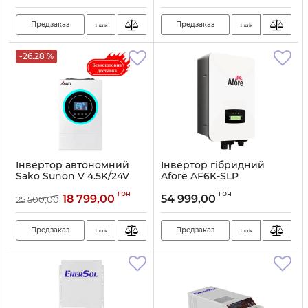
Предзаказ
Предзаказ
1 клік
1 клік
-26.28 %
Інвертор автономний
Інвертор гібридний
Sako Sunon V 4.5K/24V
Aforе AF6K-SLP
Артикул:
10177
Артикул:
10153
грн
грн
18 799,00
54 999,00
25 500,00
Предзаказ
Предзаказ
1 клік
1 клік