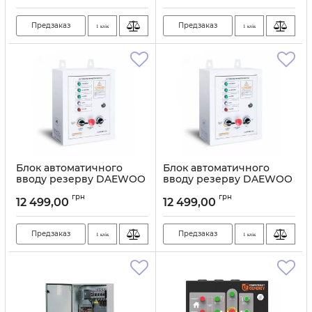
Предзаказ
Предзаказ
1 клік
1 клік
Блок автоматичного
Блок автоматичного
вводу резерву DAEWOO
вводу резерву DAEWOO
ATS 15-400 GDA
ATS 15-230 GDA
грн
грн
12 499,00
12 499,00
Артикул:
1124
Артикул:
1123
Предзаказ
Предзаказ
1 клік
1 клік