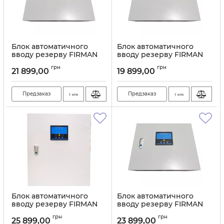
Блок автоматичного
Блок автоматичного
вводу резерву FIRMAN
вводу резерву FIRMAN
80А
40А
грн
грн
21 899,00
19 899,00
Артикул:
11175
Артикул:
11174
Предзаказ
Предзаказ
1 клік
1 клік
Блок автоматичного
Блок автоматичного
вводу резерву FIRMAN
вводу резерву FIRMAN
125А
100А
грн
грн
25 899,00
23 899,00
Артикул:
11173
Артикул:
11172