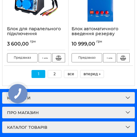
Блок для паралельного
Блок автоматичного
підключення
введення резерву
генераторів EnerSol
EnerSol EATS-15DT
грн
грн
EPCB
3 600,00
10 999,00
Артикул:
12059
Артикул:
12056
Предзаказ
Предзаказ
1 клік
1 клік
1
2
все
вперед »
КОНТАКТИ
ПРО МАГАЗИН
КАТАЛОГ ТОВАРІВ