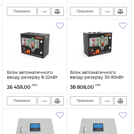
Предзаказ
Предзаказ
1 клік
1 клік
Блок автоматичного
Блок автоматичного
вводу резерву 8-22кВт
вводу резерву 30-90кВт
GENERGY 3ф
GENERGY 100А
грн
грн
26 459,00
38 808,00
Артикул:
11177
Артикул:
11176
Предзаказ
Предзаказ
1 клік
1 клік