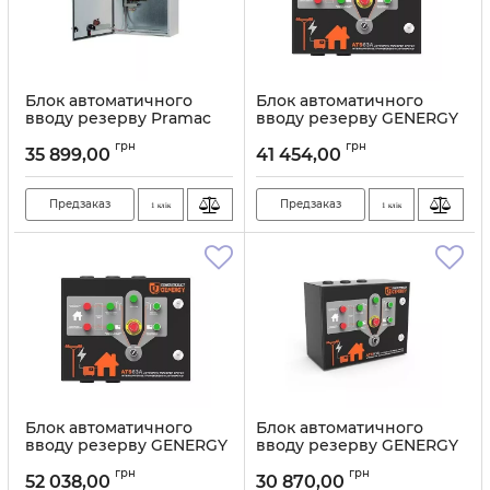
Блок автоматичного
Блок автоматичного
вводу резерву Pramac
вводу резерву GENERGY
LTS 40A
GDS27M
грн
грн
35 899,00
41 454,00
Артикул:
11181
Артикул:
11180
Предзаказ
Предзаказ
1 клік
1 клік
Блок автоматичного
Блок автоматичного
вводу резерву GENERGY
вводу резерву GENERGY
GDS130T
GDS20M 80A
грн
грн
52 038,00
30 870,00
Артикул:
11178
Артикул:
11179