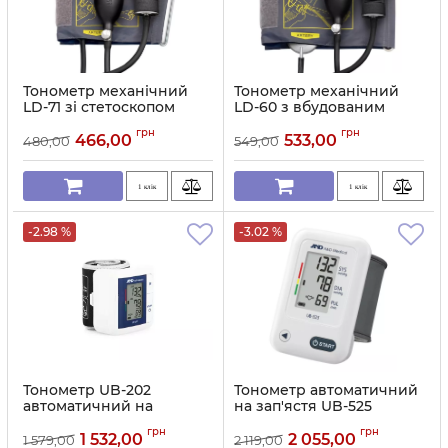
Тонометр механічний
Тонометр механічний
LD-71 зі стетоскопом
LD-60 з вбудованим
стетоскопом
Артикул:
11714
грн
грн
466,00
533,00
480,00
549,00
Артикул:
549
1 клік
1 клік
-2.98 %
-3.02 %
Тонометр UB-202
Тонометр автоматичний
автоматичний на
на зап'ястя UB-525
зап'ястя
Артикул:
11711
грн
грн
1 532,00
2 055,00
1 579,00
2 119,00
Артикул:
11712