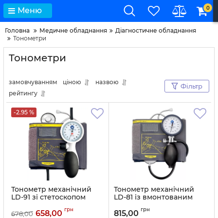
0
Меню
Головна
Медичне обладнання
Діагностичне обладнання
Тонометри
Тонометри
замовчуванням
ціною
назвою
Фільтр
рейтингу
-2.95 %
Тонометр механічний
Тонометр механічний
LD-91 зі стетоскопом
LD-81 із вмонтованим
стетоскопом
Артикул:
11718
грн
грн
658,00
815,00
678,00
Артикул:
11717