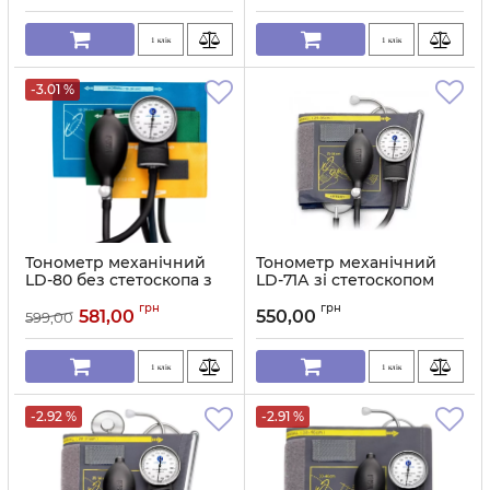
1 клік
1 клік
-3.01 %
Тонометр механічний
Тонометр механічний
LD-80 без стетоскопа з
LD-71А зі стетоскопом
дитячими манжетами
Артикул:
11715
грн
грн
581,00
550,00
599,00
Артикул:
11716
1 клік
1 клік
-2.92 %
-2.91 %