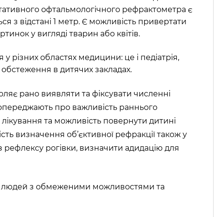
тативного офтальмологічного рефрактометра є
ся з відстані 1 метр. Є можливість привертати
тинок у вигляді тварин або квітів.
 різних областях медицини: це і педіатрія,
і обстеження в дитячих закладах.
ляє рано виявляти та фіксувати численні
в попереджають про важливість раннього
о лікування та можливість повернути дитині
сть визначення об’єктивної рефракції також у
з рефлексу рогівки, визначити адидацію для
ку, людей з обмеженими можливостями та