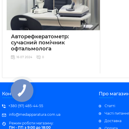
Авторефкератометр:
сучасний помічник
офтальмолога
16 07 2024
0
Контакти
Про магази
+380 (97) 485-44-55
Статті
Часті питанн
info@medapparatura.com.ua
Доставка
Режим роботи магазину:
ПН - ПТ: з 9:00 до 18:00
Оплата