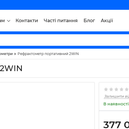
ам
Контакти
Часті питання
Блог
Акції
ометри
Рефрактометр портативний 2WIN
 2WIN
Залишити ві
В наявності
377 