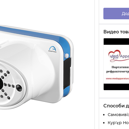
До
Видео тов
Способи д
Самовивіз
Кур'єр Н