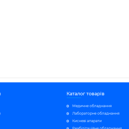
н
Каталог товарів
Медичне обладнання
я
Лабораторне обладнання
Кисневі апарати
Реабілітаційне обладнання