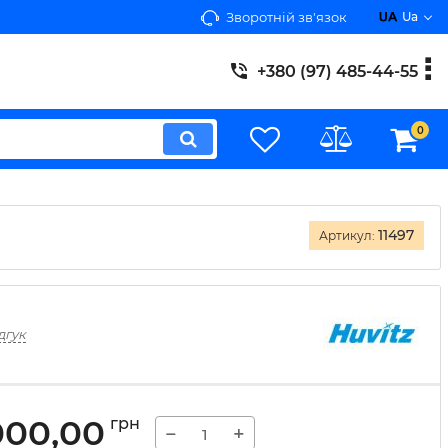
Зворотній зв'язок
Ua
+380 (97) 485-44-55
0
11497
Артикул:
дгук
000,00
грн
−
+