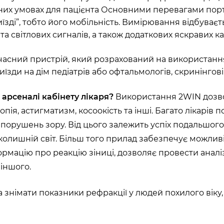
них умовах для пацієнта Основними перевагами пор
їзді”, тобто його мобільність. Вимірювання відбуваєть
а світлових сигналів, а також додаткових яскравих кар
сний пристрій, який розрахований на використання у
иїзди на дім педіатрів або офтальмологів, скринінгов
арсеналі кабінету лікаря?
Використання 2WIN дозво
опія, астигматизм, косоокість та інші. Багато лікарі
 порушень зору. Від цього залежить успіх подальшог
колишній світ. Більш того прилад забезпечує можливі
ормацію про реакцію зіниці, дозволяє провести аналі
 іншого.
а знімати показники рефракції у людей похилого ві