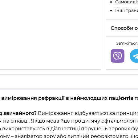
Самовивіз
Інші тран
Способи о
Зв'яжіться
 вимірювання рефракції в наймолодших пацієнтів та
д звичайного?
Вимірювання відбувається за принцип
на сітківці. Якщо мова йде про дитячу офтальмологі
о використовують в діагностиці порушень зорових фу
му – аналізатор зору або дитячий рефрактометр, що