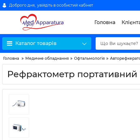
Доброго дня,
увійдіть в особистий кабінет
Головна
Клієнт
Каталог товарів
Головна
Медичне обладнання
Офтальмологія
Авторефкерат
Рефрактометр портативний