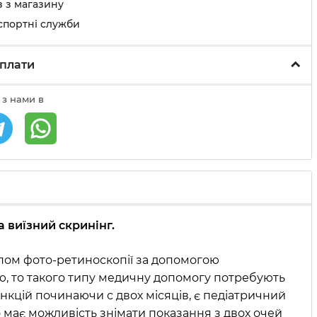
 з магазину
спортні служби
плати
 з нами в
 виїзний скринінг.
ом фото-ретиноскопії за допомогою
ю, то такого типу медичну допомогу потребують
нкцій починаючи с двох місяців, є педіатричний
 має можливість знімати показання з двох очей