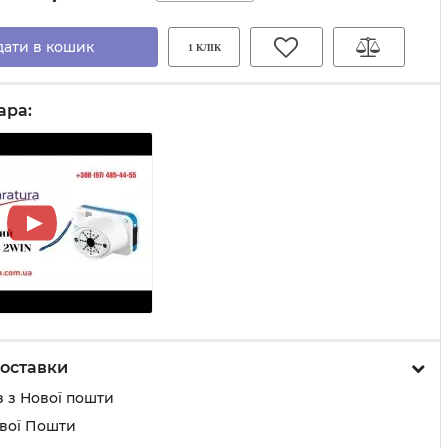
дати в кошик
1 КЛІК
ара:
оставки
 з Нової пошти
ової Пошти