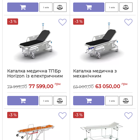
1 клік
1 клік
-3 %
-3 %
Каталка медична ТПБр
Каталка медична з
Horizon із електричним
механічним
приводом регулювання
регулюванням висоти
грн
грн
висоти
ТПБр Horizon
77 599,00
63 050,00
79 999,00
65 000,00
Артикул:
11693
Артикул:
11692
1 клік
1 клік
-3 %
-3 %