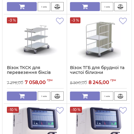
1 клік
1 клік
-3 %
-3 %
Візок ТКСК для
Візок ТГБ для брудної та
перевезення біксів
чистої білизни
Артикул:
11699
Артикул:
11698
грн
грн
7 058,00
8 245,00
7 276,00
8 500,00
1 клік
1 клік
-10 %
-10 %