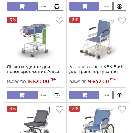
1 клік
1 клік
-3 %
-3 %
Ліжко медичне для
Крісло каталка КВК Basis
новонароджених Аліса
для транспортування
пацієнтів
Артикул:
11705
грн
грн
15 520,00
9 642,00
16 000,00
9 940,00
Артикул:
11704
1 клік
1 клік
-3 %
-3 %