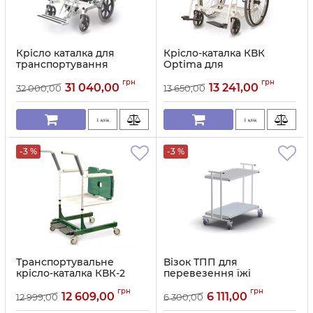
Крісло каталка для
Крісло-каталка КВК
транспортування
Optima для
пацієнтів КВК Tajra II
транспортування
грн
грн
пацієнтів
31 040,00
13 241,00
32 000,00
13 650,00
Артикул:
11703
Артикул:
11702
1 клік
1 клік
-3 %
-3 %
Транспортувальне
Візок ТПП для
крісло-каталка КВК-2
перевезення їжі
Crab підйомник для
Артикул:
11700
грн
грн
пацієнтів
12 609,00
6 111,00
12 999,00
6 300,00
Артикул:
11701