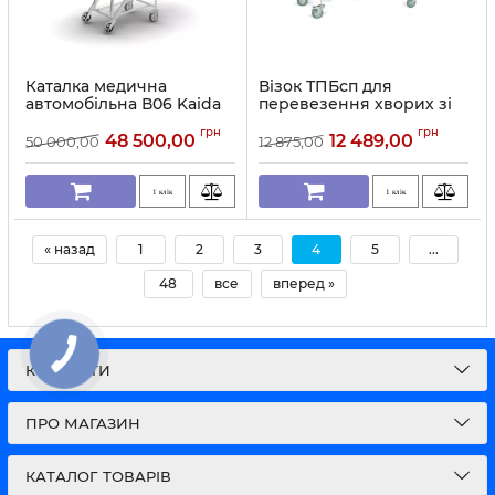
Каталка медична
Візок ТПБсп для
автомобільна В06 Kaida
перевезення хворих зі
знімними ношами
Артикул:
11691
грн
грн
48 500,00
12 489,00
50 000,00
12 875,00
Артикул:
11690
1 клік
1 клік
« назад
1
2
3
4
5
...
48
все
вперед »
КОНТАКТИ
ПРО МАГАЗИН
КАТАЛОГ ТОВАРІВ