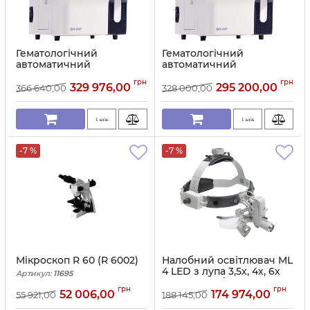
Гематологічний
Гематологічний
автоматичний
автоматичний
аналізатор LabAnalyt-
аналізатор LabAnalyt-
грн
грн
ВН-70Р 3-Part-Diff
ВН-40Р 3-Part-Diff
329 976,00
295 200,00
366 640,00
328 000,00
Артикул:
11697
Артикул:
11696
1 клік
1 клік
-7 %
-7 %
Мікроскоп R 60 (R 6002)
Налобний освітлювач ML
4 LED з лупа 3,5х, 4х, 6х
Артикул:
11695
(зарядний блок на поясі)
грн
грн
Heine
52 006,00
174 974,00
55 921,00
188 145,00
Артикул:
11694